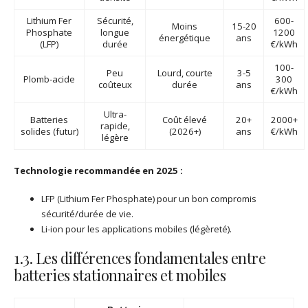
Lithium Fer
Sécurité,
600-
Moins
15-20
Phosphate
longue
1200
énergétique
ans
(LFP)
durée
€/kWh
100-
Peu
Lourd, courte
3-5
Plomb-acide
300
coûteux
durée
ans
€/kWh
Ultra-
Batteries
Coût élevé
20+
2000+
rapide,
solides (futur)
(2026+)
ans
€/kWh
légère
Technologie recommandée en 2025 :
LFP (Lithium Fer Phosphate) pour un bon compromis
sécurité/durée de vie.
Li-ion pour les applications mobiles (légèreté).
1.3. Les différences fondamentales entre
batteries stationnaires et mobiles