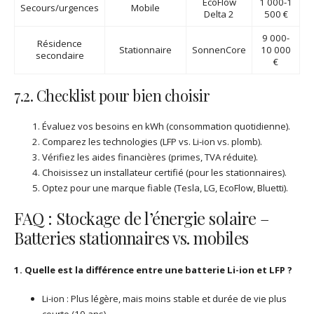
EcoFlow
1 000-1
Secours/urgences
Mobile
Delta 2
500 €
9 000-
Résidence
Stationnaire
SonnenCore
10 000
secondaire
€
7.2. Checklist pour bien choisir
Évaluez vos besoins en kWh (consommation quotidienne).
Comparez les technologies (LFP vs. Li-ion vs. plomb).
Vérifiez les aides financières (primes, TVA réduite).
Choisissez un installateur certifié (pour les stationnaires).
Optez pour une marque fiable (Tesla, LG, EcoFlow, Bluetti).
FAQ : Stockage de l’énergie solaire –
Batteries stationnaires vs. mobiles
1. Quelle est la différence entre une batterie Li-ion et LFP ?
Li-ion : Plus légère, mais moins stable et durée de vie plus
courte (10 ans).