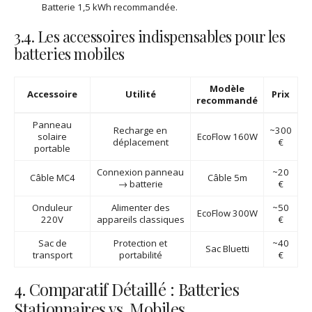
Batterie 1,5 kWh recommandée.
3.4. Les accessoires indispensables pour les
batteries mobiles
Modèle
Accessoire
Utilité
Prix
recommandé
Panneau
Recharge en
~300
solaire
EcoFlow 160W
déplacement
€
portable
Connexion panneau
~20
Câble MC4
Câble 5m
→ batterie
€
Onduleur
Alimenter des
~50
EcoFlow 300W
220V
appareils classiques
€
Sac de
Protection et
~40
Sac Bluetti
transport
portabilité
€
4. Comparatif Détaillé : Batteries
Stationnaires vs. Mobiles