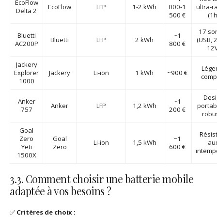
EcoFlow
EcoFlow
LFP
1-2 kWh
000-1
ultra-r
Delta 2
500 €
(1h
17 sor
Bluetti
~1
Bluetti
LFP
2 kWh
(USB, 
AC200P
800 €
12V
Jackery
Léger
Explorer
Jackery
Li-ion
1 kWh
~900 €
comp
1000
Desi
Anker
~1
Anker
LFP
1,2 kWh
portab
757
200 €
robu
Goal
Résis
Zero
Goal
~1
Li-ion
1,5 kWh
au
Yeti
Zero
600 €
intemp
1500X
3.3. Comment choisir une batterie mobile
adaptée à vos besoins ?
✅
Critères de choix :