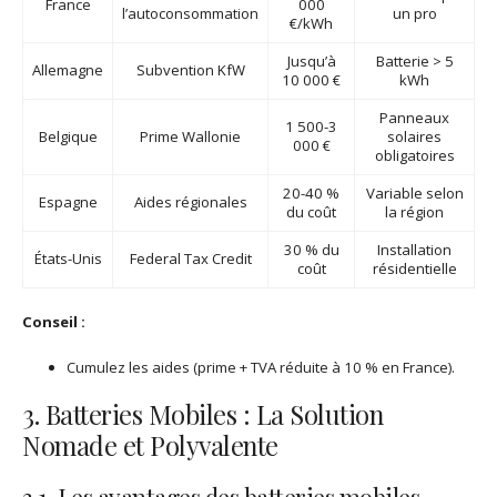
France
000
l’autoconsommation
un pro
€/kWh
Jusqu’à
Batterie > 5
Allemagne
Subvention KfW
10 000 €
kWh
Panneaux
1 500-3
Belgique
Prime Wallonie
solaires
000 €
obligatoires
20-40 %
Variable selon
Espagne
Aides régionales
du coût
la région
30 % du
Installation
États-Unis
Federal Tax Credit
coût
résidentielle
Conseil :
Cumulez les aides (prime + TVA réduite à 10 % en France).
3. Batteries Mobiles : La Solution
Nomade et Polyvalente