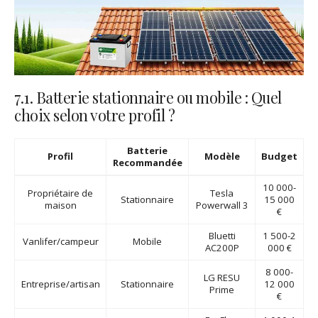
7.1. Batterie stationnaire ou mobile : Quel
choix selon votre profil ?
Batterie
Profil
Modèle
Budget
Recommandée
10 000-
Propriétaire de
Tesla
Stationnaire
15 000
maison
Powerwall 3
€
Bluetti
1 500-2
Vanlifer/campeur
Mobile
AC200P
000 €
8 000-
LG RESU
Entreprise/artisan
Stationnaire
12 000
Prime
€