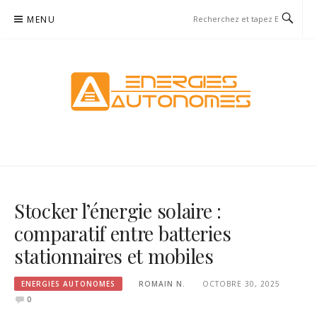
Aller
MENU
au
contenu
ENERGIESAUTONOMES
ENERGIESAUTONOMES
Stocker l’énergie solaire :
comparatif entre batteries
stationnaires et mobiles
ENERGIES AUTONOMES
ROMAIN N.
OCTOBRE 30, 2025
0