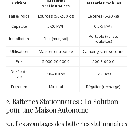
Batteries
Critère
Batteries mobiles
stationnaires
Taille/Poids
Lourdes (50-200 kg)
Légères (5-30 kg)
Capacité
5-20 kWh
0,5-5 kWh
Portable (valise,
Installation
Fixe (mur, sol)
roulettes)
Utilisation
Maison, entreprise
Camping, van, secours
Prix
5 000-20 000 €
500-3 000 €
Durée de
10-20 ans
5-10 ans
vie
Entretien
Minimal
Régulier (recharge)
2. Batteries Stationnaires : La Solution
pour une Maison Autonome
2.1. Les avantages des batteries stationnaires