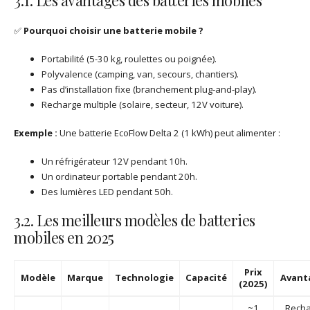
3.1. Les avantages des batteries mobiles
✅
Pourquoi choisir une batterie mobile ?
Portabilité (5-30 kg, roulettes ou poignée).
Polyvalence (camping, van, secours, chantiers).
Pas d’installation fixe (branchement plug-and-play).
Recharge multiple (solaire, secteur, 12V voiture).
Exemple :
Une batterie EcoFlow Delta 2 (1 kWh) peut alimenter :
Un réfrigérateur 12V pendant 10h.
Un ordinateur portable pendant 20h.
Des lumières LED pendant 50h.
3.2. Les meilleurs modèles de batteries
mobiles en 2025
Prix
Modèle
Marque
Technologie
Capacité
Avant
(2025)
~1
Recha