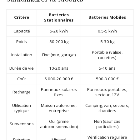
Batteries
Critère
Batteries Mobiles
Stationnaires
Capacité
5-20 kWh
0,5-5 kWh
Poids
50-200 kg
5-30 kg
Portable (valise,
Installation
Fixe (mur, garage)
roulettes)
Durée de vie
10-20 ans
5-10 ans
Coût
5 000-20 000 €
500-3 000 €
Panneaux solaires
Panneaux portables,
Recharge
fixes
secteur, 12V
Utilisation
Maison autonome,
Camping, van, secours,
typique
entreprise
chantiers
Oui (prime
Non (sauf cas
Subventions
autoconsommation)
particuliers)
Vérification régulière
Entretien
Minimal