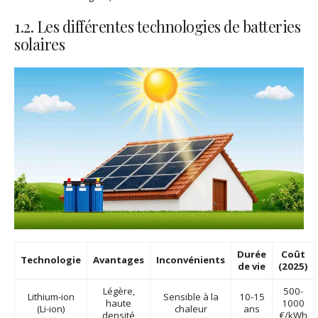
1.2. Les différentes technologies de batteries
solaires
Durée
Coût
Technologie
Avantages
Inconvénients
de vie
(2025)
Légère,
500-
Lithium-ion
Sensible à la
10-15
haute
1000
(Li-ion)
chaleur
ans
densité
€/kWh