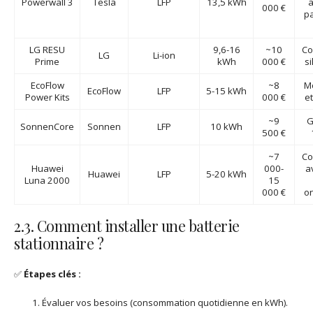
Powerwall 3
Tesla
LFP
13,5 kWh
a
000 €
p
LG RESU
9,6-16
~10
Co
LG
Li-ion
Prime
kWh
000 €
si
EcoFlow
~8
M
EcoFlow
LFP
5-15 kWh
Power Kits
000 €
et
~9
G
SonnenCore
Sonnen
LFP
10 kWh
500 €
~7
Co
Huawei
000-
a
Huawei
LFP
5-20 kWh
Luna 2000
15
000 €
o
2.3. Comment installer une batterie
stationnaire ?
✅
Étapes clés :
Évaluer vos besoins (consommation quotidienne en kWh).